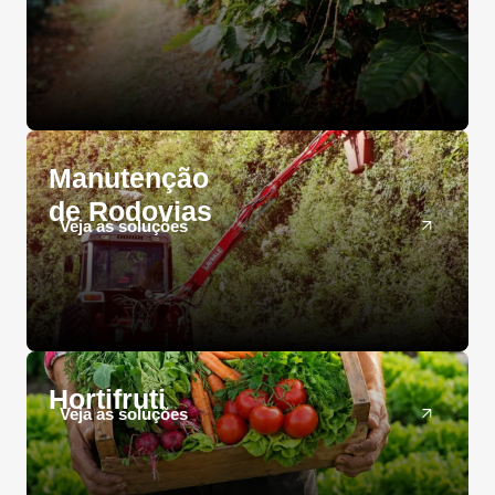
Manutenção
de Rodovias
Veja as soluções
Hortifruti
Veja as soluções